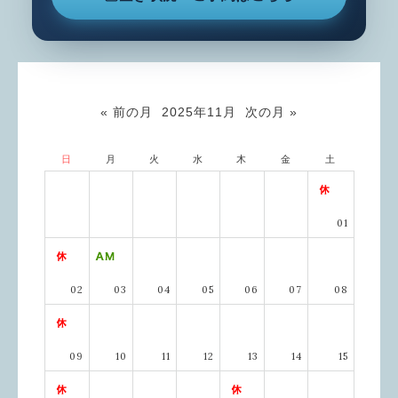
« 前の月
2025年11月
次の月 »
日
月
火
水
木
金
土
01
02
03
04
05
06
07
08
09
10
11
12
13
14
15